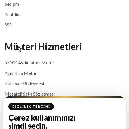
İletişim
Profilim
SSS
Müşteri Hizmetleri
KVKK Aydınlatma Metni
Açık Rıza Metni
Kullanıcı Sözleşmesi
Mesafeli Satış Sözleşmesi
Gizlilik ve Çerez Politikası
GIZLILIK TERCIHI
Çerez kullanımınızı
İletişim
şimdi seçin.