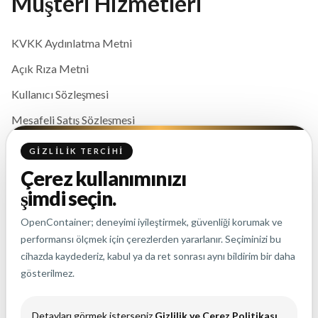
Müşteri Hizmetleri
KVKK Aydınlatma Metni
Açık Rıza Metni
Kullanıcı Sözleşmesi
Mesafeli Satış Sözleşmesi
Gizlilik ve Çerez Politikası
GIZLILIK TERCIHI
Çerez kullanımınızı
İletişim
şimdi seçin.
OpenContainer; deneyimi iyileştirmek, güvenliği korumak ve
info@opencontainer.co
performansı ölçmek için çerezlerden yararlanır. Seçiminizi bu
cihazda kaydederiz, kabul ya da ret sonrası aynı bildirim bir daha
+90 (850) 346 07 25
gösterilmez.
Detayları görmek isterseniz
Gizlilik ve Çerez Politikası