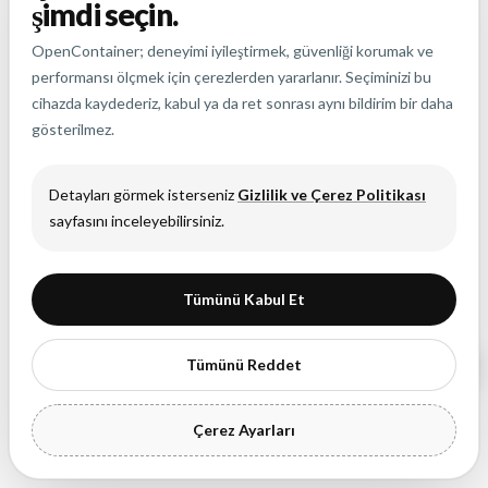
şimdi seçin.
Konu
OpenContainer; deneyimi iyileştirmek, güvenliği korumak ve
performansı ölçmek için çerezlerden yararlanır. Seçiminizi bu
cihazda kaydederiz, kabul ya da ret sonrası aynı bildirim bir daha
gösterilmez.
Mesajınız
Detayları görmek isterseniz
Gizlilik ve Çerez Politikası
sayfasını inceleyebilirsiniz.
Tümünü Kabul Et
Merhaba, ben OpenContainer AI
Gönder
Tümünü Reddet
Çerez Ayarları