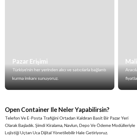
Pazar Erişimi
Mal
Türkiye'nin her yerinden alıcı ve satıcılarla bağlantı
Aracıl
kurma imkanı sunuyoruz.
fiyatl
Open Container Ile Neler Yapabilirsin?
Telefon Ve E-Posta Trafiğini Ortadan Kaldıran Basit Bir Pazar Yeri
Olarak Başladık. Şimdi Kiralama, Navlun, Depo Ve Ödeme Modülleriyle
Lojistiği Uçtan Uca Dijital Yönetilebilir Hale Getiriyoruz.