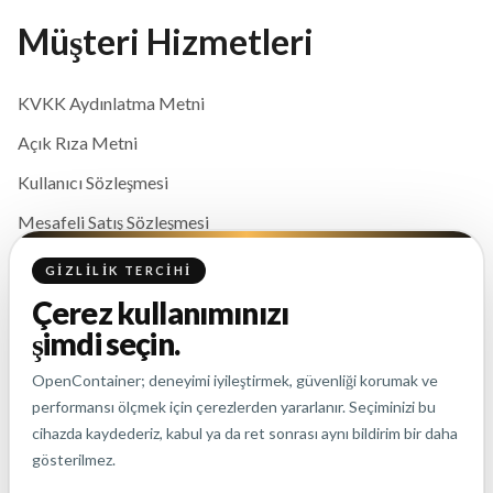
Müşteri Hizmetleri
KVKK Aydınlatma Metni
Açık Rıza Metni
Kullanıcı Sözleşmesi
Mesafeli Satış Sözleşmesi
Gizlilik ve Çerez Politikası
GIZLILIK TERCIHI
Çerez kullanımınızı
İletişim
şimdi seçin.
OpenContainer; deneyimi iyileştirmek, güvenliği korumak ve
info@opencontainer.co
performansı ölçmek için çerezlerden yararlanır. Seçiminizi bu
cihazda kaydederiz, kabul ya da ret sonrası aynı bildirim bir daha
+90 (850) 346 07 25
gösterilmez.