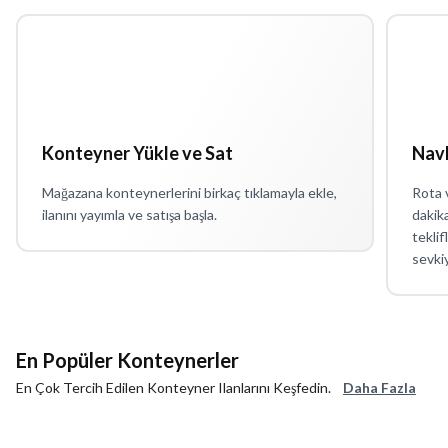
Konteyner Yükle ve Sat
Navl
Mağazana konteynerlerini birkaç tıklamayla ekle,
Rota v
ilanını yayımla ve satışa başla.
dakika
teklif
sevkiy
En Popüler Konteynerler
En Çok Tercih Edilen Konteyner Ilanlarını Keşfedin.
Daha Fazla