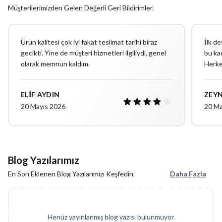
Müşterilerimizden Gelen Değerli Geri Bildirimler.
Ürün kalitesi çok iyi fakat teslimat tarihi biraz
İlk d
gecikti. Yine de müşteri hizmetleri ilgiliydi, genel
bu ka
olarak memnun kaldım.
Herke
ELIF AYDIN
ZEY
20 Mayıs 2026
20 Ma
Blog Yazılarımız
En Son Eklenen Blog Yazılarımızı Keşfedin.
Daha Fazla
Henüz yayınlanmış blog yazısı bulunmuyor.