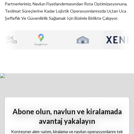
Partnerlerimiz, Navlun Fiyatlandırmasından Rota Optimizasyonuna,
Teslimat Süreçlerine Kadar Lojistik Operasyonlarınızda Uçtan Uca
Şeffaflık Ve Güvenilirlik Sağlamak Için Bizimle Birlikte Çalışıyor.
ster
aersk
bilgilerini göster
Google Maps
bilgilerini göster
Yerel Depo Operatörleri
Xenet
bi
Abone olun, navlun ve kiralamada
avantaj yakalayın
Konteyner alım-satım, kiralama ve navlun operasyonlarını tek