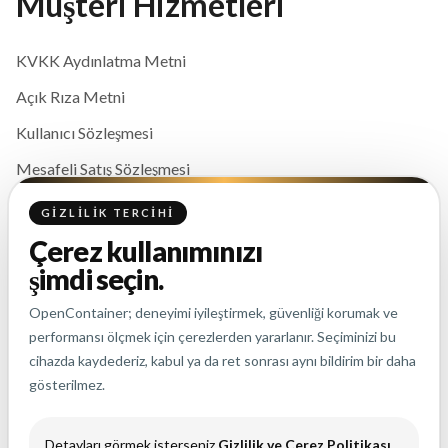
Müşteri Hizmetleri
KVKK Aydınlatma Metni
Açık Rıza Metni
Kullanıcı Sözleşmesi
Mesafeli Satış Sözleşmesi
Gizlilik ve Çerez Politikası
GIZLILIK TERCIHI
Çerez kullanımınızı
İletişim
şimdi seçin.
OpenContainer; deneyimi iyileştirmek, güvenliği korumak ve
info@opencontainer.co
performansı ölçmek için çerezlerden yararlanır. Seçiminizi bu
cihazda kaydederiz, kabul ya da ret sonrası aynı bildirim bir daha
+90 (850) 346 07 25
gösterilmez.
Detayları görmek isterseniz
Gizlilik ve Çerez Politikası