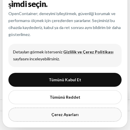
şimdi seçin.
OpenContainer; deneyimi iyileştirmek, güvenliği korumak ve
performansı ölçmek için çerezlerden yararlanır. Seçiminizi bu
cihazda kaydederiz, kabul ya da ret sonrası aynı bildirim bir daha
gösterilmez.
Detayları görmek isterseniz
Gizlilik ve Çerez Politikası
sayfasını inceleyebilirsiniz.
Tümünü Kabul Et
Merhaba, ben OpenContainer AI
Tümünü Reddet
Çerez Ayarları